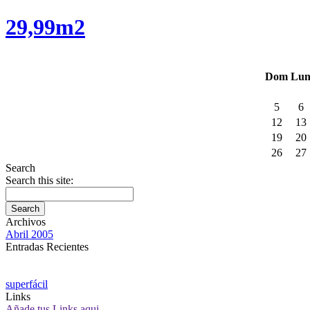
29,99m2
Dom
Lu
5
6
12
13
19
20
26
27
Search
Search this site:
Archivos
Abril 2005
Entradas Recientes
superfácil
Links
Añade tus Links aqui