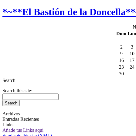
*~**El Bastión de la Doncella*
N
Dom
Lu
2
3
9
10
16
17
23
24
30
Search
Search this site:
Archivos
Entradas Recientes
Links
Añade tus Links aqui
Syndicate this site (XML)