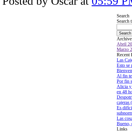
Posted by Óscar at
05:59 
Search
Search th
Archive
Abril 2
Marzo 
Recent 
Las Caje
Esto se 
Bienven
Al fin 
Por fin 
Alicia y
en 48 ho
Despotr
cajeras (
Es difíc
subnorm
Las cosa
Bueno, e
Links