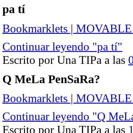
pa tí
Bookmarklets | MOVABL
Continuar leyendo "pa tí"
Escrito por Una TIPa a las
Q MeLa PenSaRa?
Bookmarklets | MOVABL
Continuar leyendo "Q MeL
Escrito por Una TIPa a las