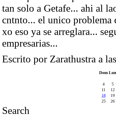
tan solo a Getafe... ahi al l
cntnto... el unico problema 
xo eso ya se arreglara... s
empresarias...
Escrito por Zarathustra a la
Dom
Lu
4
5
11
12
18
19
25
26
Search