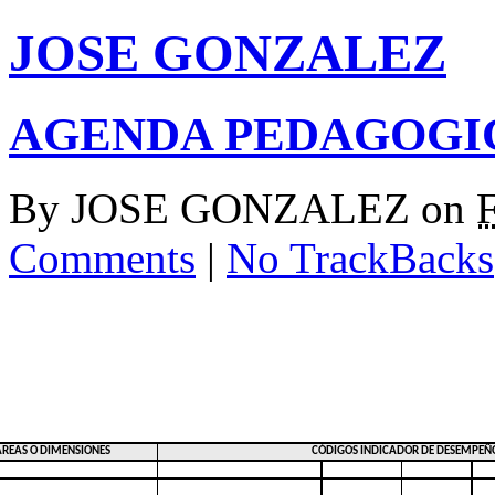
JOSE GONZALEZ
AGENDA PEDAGOGIC
By
JOSE GONZALEZ
on
Comments
|
No TrackBacks
ÁREAS O DIMENSIONES
CÓDIGOS INDICADOR DE DESEMPEÑ