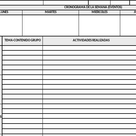
CRONOGRAMA DE
LA SEMANA
(EVENTOS)
LUNES
MARTES
MIERCOLES
J
TEMA-CONTENIDO GRUPO
ACTIVIDADES REALIZADAS
S