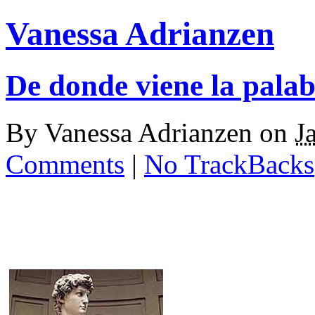
Vanessa Adrianzen
De donde viene la palab
By
Vanessa Adrianzen
on
J
Comments
|
No TrackBacks