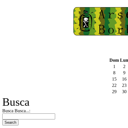
Dom
Lu
1
2
8
9
15
16
22
23
29
30
Busca
Busca Busca...: