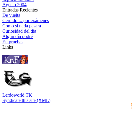
Agosto 2004
Entradas Recientes
De vuelta
Cerrado ... por exámenes
Como si nada pasara ...
Curiosidad del día
Algún día podré
En pruebas
Links
Lerdoworld.TK
Syndicate this site (XML)