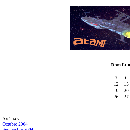
Dom
Lu
5
6
12
13
19
20
26
27
Archivos
Octubre 2004
Septiembre 2004