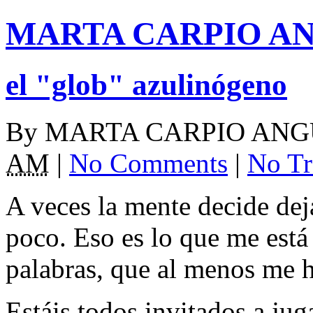
MARTA CARPIO A
el "glob" azulinógeno
By
MARTA CARPIO ANG
AM
|
No Comments
|
No Tr
A veces la mente decide dej
poco. Eso es lo que me está
palabras, que al menos me h
Estáis todos invitados a jug