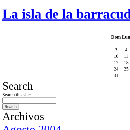
La isla de la barracu
Dom
Lu
3
4
10
11
17
18
24
25
31
Search
Search this site:
Archivos
Agosto 2004