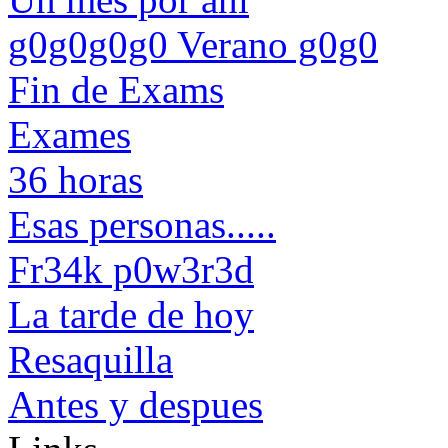
g0g0g0g0 Verano g0g0
Fin de Exams
Exames
36 horas
Esas personas.....
Fr34k p0w3r3d
La tarde de hoy
Resaquilla
Antes y despues