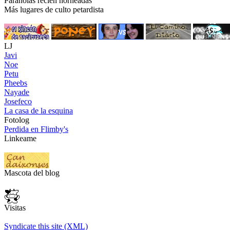
Paranoias recién horneadas
Más lugares de culto petardista
LJ
Javi
Noe
Petu
Pheebs
Nayade
Josefeco
La casa de la esquina
Fotolog
Perdida en Flimby's
Linkeame
Mascota del blog
Visitas
Syndicate this site (XML)