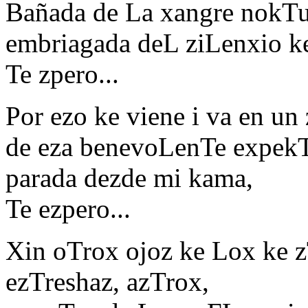
Bañada de La xangre nokTu
embriagada deL ziLenxio k
Te zpero...
Por ezo ke viene i va en un
de eza benevoLenTe expekT
parada dezde mi kama,
Te ezpero...
Xin oTrox ojoz ke Lox ke 
ezTreshaz, azTrox,