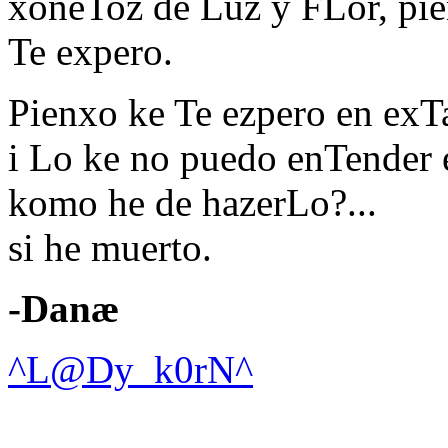
xoneToz de Luz y FLor, pie
Te expero.
Pienxo ke Te ezpero en exT
i Lo ke no puedo enTender 
komo he de hazerLo?...
si he muerto.
-Danæ
^L@Dy_k0rN^