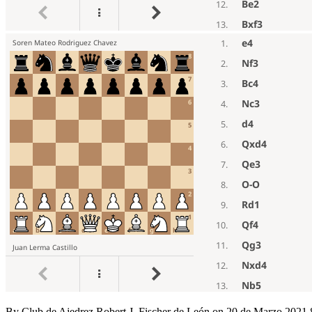
By
Club de Ajedrez Robert J. Fischer de León
on
20 de Marzo 2021