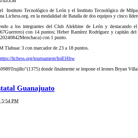
 el
Instituto Tecnológico de León y el Instituto Tecnológico de Milpa
ma Lichess.org. en la modalidad de Batalla de dos equipos y cinco líder
iendo a los integrantes del Club Alekhine de León y destacando el
uerrero) con 14 puntos; Heber Ramírez Rodríguez y capitán del eq
(A20240842Menchaca) con 1 punto.
Tlahuac 3 con marcador de 23 a 18 puntos.
https://lichess.org/tournament/IpiEHhw
9Trujillo"(1375) donde finalmente se impone el leones Bryan Villalpa
tatal Guanajuato
0 5:54 PM