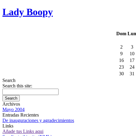
Lady Boopy
Dom
Lu
2
3
9
10
16
17
23
24
30
31
Search
Search this site:
Archivos
Mayo 2004
Entradas Recientes
De inauguraciones y agradecimientos
Links
Añade tus Links aqui