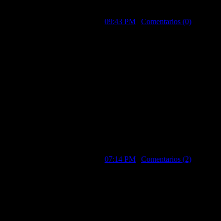
Un Salsudo!
Escrito por Tom Bombadil a las
09:43 PM
|
Comentarios (0)
Junio 10, 2004
Salsudos amiguitos!!!
Hola a todos amiguitos!!!
Por fin las buenas gentes de Zona Libre aceptan mi petición de blog.
Como ya dije en el anterior blog de Ya.com (que solo vieron unos poc
animado se puede hablar de darle acceso para que él también lo pueda 
Nos posteamos ;D
Escrito por Tom Bombadil a las
07:14 PM
|
Comentarios (2)