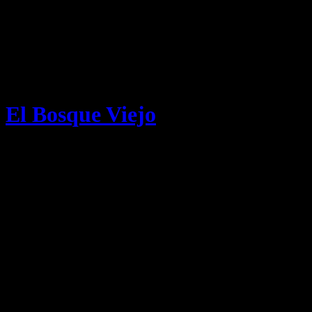
>
El Bosque Viejo
Junio 13, 2004
Nuevo diseño!
Bueno, como veis seguimos avanzando. Con el fondo negro y las letra
genial :D
Tengo muchas ideas pensadas para el blog, pero de momento no se pue
pero espero que esto llegue a muuuuucho más ;)
De momento todas las semanas (o con mayor frecuencia si es posible) h
el Convidado de Piedra") que es José Zorrilla.