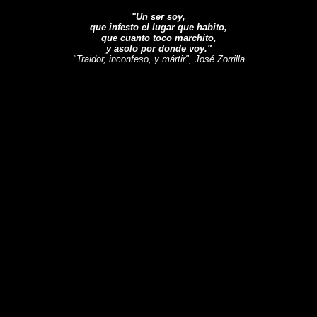
"Un ser soy,
que infesto el lugar que habito,
que cuanto toco marchito,
y asolo por donde voy."
"Traidor, inconfeso, y mártir", José Zorrilla
s blancas da muy buen aspecto, en cuanto pueda/sepa/me apetezca/teng
den hacer porque no parece que seamos mucha la gente que entramos por
abrá una frase/poema/refrán presidiendo la página, empezamos con este 