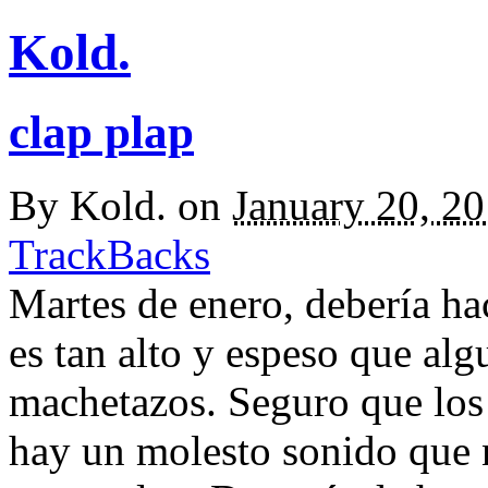
Kold.
clap plap
By
Kold.
on
January 20, 2
TrackBacks
Martes de enero, debería hac
es tan alto y espeso que alg
machetazos. Seguro que los
hay un molesto sonido que n