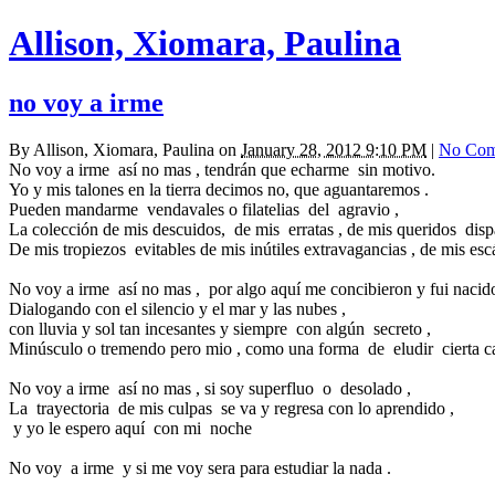
Allison, Xiomara, Paulina
no voy a irme
By
Allison, Xiomara, Paulina
on
January 28, 2012 9:10 PM
|
No Com
No voy a irme así no mas , tendrán que echarme sin motivo.
Yo y mis talones en la tierra decimos no, que aguantaremos .
Pueden mandarme vendavales o filatelias del agravio ,
La colección de mis descuidos, de mis erratas , de mis queridos dis
De mis tropiezos evitables de mis inútiles extravagancias , de mis esc
No voy a irme así no mas , por algo aquí me concibieron y fui nacid
Dialogando con el silencio y el mar y las nubes ,
con lluvia y sol tan incesantes y siempre con algún secreto ,
Minúsculo o tremendo pero mio , como una forma de eludir cierta c
No voy a irme así no mas , si soy superfluo o desolado ,
La trayectoria de mis culpas se va y regresa con lo aprendido ,
y yo le espero aquí con mi noche
No voy a irme y si me voy sera para estudiar la nada .