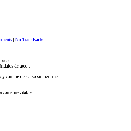
ments
|
No TrackBacks
parates
ándalos de ateo .
o y camine descalzo sin herirme,
arcoma inevitable