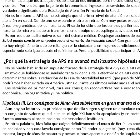
Por un lado, que los trabajadores de la salud (los médicos, pero no solo ellos) sa
y control. Por el otro que la gente de la comunidad ingrese a los servicios de salud,
verdadero significado de
la Estrategia
de Atención Primaria de
la Salud.
No es lo mismo la APS como estrategia que el primer nivel de atención en salud
atención en salud. Donde uno se expande el otro se retrae. Con muy pocas excepci
áreas programáticas de los hospitales. El saldo ha sido que los centros periféricos 
hospital de referencia que se transforma en un pulpo que despliega actividades en l
Es por eso que la alternativa es salir del sistema médico. Desplegar acciones de 
Salud
puede constituir un poderoso instrumento de inclusión social
. Con gran par
no hay ningún ámbito que permita ejercer la ciudadanía en mejores condiciones de 
especializada solo iguala desde el sufrimiento. Pero la posibilidad de participar e
¿Por qué la estrategia de APS no avanzó más?:cuatro hipótesis e
No se puede hablar de un supuesto fracaso de
la Estrategia
de APS ya que esta e
llamativo que habiéndose acumulado tanta evidencia de la efectividad de esta estrat
determinantes sobre la reducción de
la Tasa
de Mortalidad Infantil (que pasó de 68
podríamos haber evitado en América Latina durante los últimos veinte años si el av
Los servicios de primer nivel, rara vez consiguen reconvertirse hacia verdade
económica, una organizativa y una política.
Hipótesis III. L
as consignas de Alma-Ata subvierten en gran manera el o
Aún hoy, su lectura y las prioridades que de ella surgen sugieren un desenlace 
un conjunto de valores que si bien en el siglo XXI han sido apropiados (y en parte
fuertes amenazas al orden nacional e internacional instituido.
En otras palabras, hizo falta que caigan definitivamente el muro de Berlín, las 
en sociedad y con cara lavada consignas como "el poder a la gente" (hoy
rebauti
manera, luego de años de masacres y persecuciones aparece la noción de "capital s