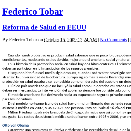
Federico Tobar
Reforma de Salud en EEUU
By
Federico Tobar
on
October 15, 2009 12:24 AM
|
No Comments
|
Cuando nuestro objetivo es producir salud sabemos que es poco lo que podemos c
condicionantes, modelando estilos de vida, mejorando el ambiente social y natural.
En la historia de la protección social en salud hay dos hitos centrales. El primero 
deberían participar en la financiación de los seguros gremiales.
El segundo hito fue casi medio siglo después, cuando
Lord Walter Beverigde pers
alcanzar la
universalidad de la cobertura
. Europa siguió más la vía de Beveridge mi
protección en salud pasaba a ser concebida como un
derecho del pueblo y un debe
El único país americano que no incluyó la salud como un derecho es Estados U
deben ser mercancías
. La intervención del gobierno siempre fue considerada como 
El modelo americano fue derivando hacia un esquema de seguros privados contr
para los individuos.
En el modelo norteamericano de salud hay un
multimillonario derroche de rec
asistencia médica en 2007, o US $7.421 por persona. Esto equivale al 16.2% del PIB
Milton Friedman, padre de la escuela de Chicago, afirmaba que así como hay q
ese gasto.
Los costos de asistencia médica se duplicaron entre 1996 y 2006, y se pr
Otto von Obama
Garantizar una respuestas equitativa y eficiente a las necesidades de salud de 