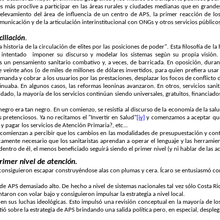
es más proclive a participar en las áreas rurales y ciudades medianas que en grande
levamiento del área de influencia de un centro de APS, la primer reacción de los
nicación y de la articulación interinstitucional con ONGs y otros servicios público
ciliación
.
istoria de la circulación de elites por las posiciones de poder". Esta filosofía de l
r intentado
imponer su discurso y modelar los sistemas según su propia visión.
s un pensamiento sanitario combativo y, a veces, de barricada. En oposición, dur
e veinte años (o de miles de millones de dólares invertidos, para quien prefiera us
manda y cobrar a los usuarios por las prestaciones, desplazar los focos de conflicto d
ontinuaba. En algunos casos, las reformas leoninas avanzaron. En otros, servicios sani
dado, la mayoría de los servicios continúan siendo universales, gratuitos, financiado
negro era tan negro. En un comienzo, se resistía al discurso de la economía de la salu
retenciosos. Ya no recitamos el "Invertir en Salud"
[iv]
y comenzamos a aceptar que 
 pagar los servicios de Atención Primaria?, etc...
comienzan a percibir que los cambios en las modalidades de presupuestación y con
amente necesario que los sanitaristas aprendan a operar el lenguaje y las herramien
 dentro de él, el menos beneficiado seguirá siendo el primer nivel (y ni hablar de la
primer nivel de atención.
 consiguieron escapar construyéndose alas con plumas y cera. Ícaro se entusiasmó con
ia de APS demasiado alto. De hecho a nivel de sistemas nacionales tal vez sólo Costa R
ron con volar bajo y consiguieron impulsar la estrategia a nivel local.
 sus luchas ideológicas. Esto impulsó una revisión conceptual en la mayoría de los
tió sobre la estrategia de APS brindando una salida política pero, en especial, desp