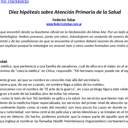
No TrackBacks
Diez hipótesis sobre Atención Primaria de la Salud
Federico Tobar
www.federicotobar.com.ar
s que encontró desde su bautismo oficial en la Declaración de Alma Ata. Por un lado a
emiológica. Ambos procesos, junto con otros, introdujeron un conjunto de nuevos de
enfrentó y de las condiciones en que se encuentra el camino deberá recorrer de ahora
scan explicar porqué la estrategia no avanzó más y otros cuatro formulan una visión 
edad.
médico, que pertenecía a una familia de sanadores, cuál de ellos era el mejor en el ar
sinónimo de "ciencia médica" en China, respondió: "Mi hermano mayor puede ver el es
te grave, así que su nombre es conocido más allá del vecindario.
manera que, de vez en cuando, mi nombre llega a oídos de los nobles
»
onocemos con el nombre de "El arte de la guerra", en cuyo prólogo figura este relat
gran a través de las batallas sino de evitar las mismas.
tra como la tesis de Sun Tzú también se aplica a la salud: los servicios que tienen más
ento de la medicina hiper-especializada, los servicios del primer nivel de atención se 
 continente (tanto como al resto del mundo) son muy pocos los casos en donde se ha
a y notoriedad, son tema central de películas y series televisivas y se instalan en el
ece en silencio. De hecho, podemos postular que la mayor parte de aquello que d
ngua inglesa al nombrar las llamadas
H
ealth Maintenance Organizations
norteamerican