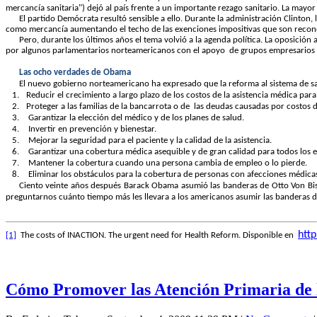
mercancía sanitaria") dejó al país frente a un importante rezago sanitario. La may
El partido Demócrata resultó sensible a ello. Durante la administración Clinton
como mercancía aumentando el techo de las exenciones impositivas que son reconoc
Pero, durante los últimos años el tema volvió a la agenda política. La oposición
por algunos parlamentarios norteamericanos con el apoyo
de grupos empresarios 
Las ocho verdades de Obama
El nuevo gobierno norteamericano ha expresado que la reforma al sistema de sal
1.
Reducir el crecimiento a largo plazo de los costos de la asistencia médica para
2.
Proteger a las familias de la bancarrota o de
las deudas causadas por costos d
3.
Garantizar la elección del médico y de los planes de salud.
4.
Invertir en prevención y bienestar.
5.
Mejorar la seguridad para el paciente y la calidad de la asistencia.
6.
Garantizar una cobertura médica asequible y de gran calidad para todos los 
7.
Mantener la cobertura cuando una persona cambia de empleo o lo pierde.
8.
Eliminar los obstáculos para la cobertura de personas con afecciones médicas
Ciento veinte años después Barack Obama asumió las banderas de Otto Von
Bi
preguntarnos cuánto tiempo más les llevara a los americanos asumir las banderas d
htt
[1]
The costs of INACTION. The urgent need for Health Reform. Disponible en
Cómo Promover las Atención Primaria de 