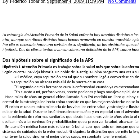
By
Federico Tobar
on
September 4, 2009 11:39 PM
|
No Comments
|
La estrategia de Atención Primaria de la Salud enfrenta hoy desafíos distintos a lo
otro, aunque con ritmos distintos todos hemos avanzado en nuestra transición epid
Por ello es necesario hacer una revisión de su significado, de los obstáculos que 
hipótesis. Dos de ellas intentan avanzar sobre una definición de la APS, cuatro bu
Dos hipótesis sobre el significado de la APS
Hipótesis I. Atención Primaria es trabajar sobre la salud más que sobre la enferm
Según cuenta una vieja historia, un noble de la antigua China preguntó una vez a su 
«
El médico, cuya reputación era tal que su nombre llegó a convertirse en 
su reputación no alcanza más allá de la puerta de su casa.
"El segundo de mis hermanos cura la enfermedad cuando ya es extremadamen
"En cuanto a mí, perforo venas, receto pociones y hago masajes de piel, de 
Hace miles de años un general chino llamado Sun Tzú escribió un libro que hoy c
central de la estrategia indirecta china consiste en que las mejores victorias no se lo
El relato es una muestra milenaria de los vínculos entre salud y estrategia e ilus
cuidar de la salud. Durante los últimos cincuenta años y en especial con el advenimi
en la epidemia de reformas sanitarias que desde hace unos veinte años afecta al
dedican más a la reanimación y rehabilitación que a preservar la salud, alcanzan fam
En atención médica hace más ruido un árbol al caer que todo un bosque que cr
sistemas de cuidados de la enfermedad. Ni siquiera la distinción que permite la le
mantener la salud sino, en el mejor de los casos, en combatir la enfermedad.