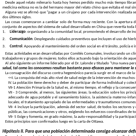
Desde aquel relato milenario hasta hoy hemos perdido mucho más tiempo librando 
medicina exitosa no es la del hermano mayor del relato chino que evitaba el mal si
Alguna vez se afirmó que "pagar a un cirujano por cada intervención realizada s
dos últimos siglos.
Las cosas comenzaron a cambiar solo de forma muy reciente. Con la apertura d
conjunto de aspectos del sistema de salud desarrollado en China que revertía toda 
1.
Liderazgo
: organizando a la comunidad local, promoviendo el desarrollo de indu
2.
Comunicación
: Desplegando cuidados preventivos que incluyen el uso de hierb
3.
Control
: Apoyando al mantenimiento del orden social en el tránsito, policía e 
Estas actividades eran desarrolladas por Comités Comunales, involucrando un clima
trabajadores y grupos de mujeres; todos ellos actuando bajo la orientación de aque
Al año siguiente un informe liderado por el Dr. Lalonde y titulado "Una nueva pers
salud, tal como los conocemos resultan bastante poco eficaces para mantener la s
La consagración del discurso contra hegemónico parecía surgir en el marco de la 
<<I. La conquista del más alto nivel de salud exige de la intervención de muchos
IV. La población tiene derecho y deber de participar de forma individual y colec
VII-1 Atención Primaria de
la Salud
es, al mismo tiempo, el reflejo y la consecue
VII - 3 Comprende, al menos, las siguientes áreas; la educación sobre los pri
adecuado de agua potable y el saneamiento básico, la asistencia materno-infant
locales; el tratamiento apropiado de las enfermedades y traumatismos comunes 
VII- 4 incluye la participación, además del sector salud, de todos los sectores y
públicas, las comunicaciones y otros, exigiendo los esfuerzos coordinados de to
VII- 5 Exige y fomenta, en grado máximo, la auto-responsabilidad y la participac
Estos principios son confirmados luego en la carta de Ottawa.
Hipótesis II. P
ara que una población determinada consiga alcanzar defin