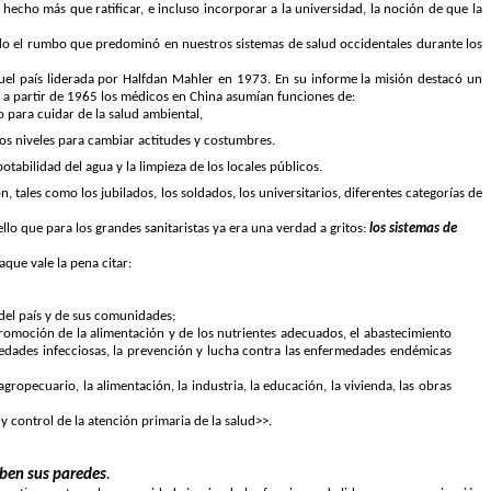
cho más que ratificar, e incluso incorporar a la universidad, la noción de que la
sido el rumbo que predominó en nuestros sistemas de salud occidentales durante los
el país liderada por Halfdan Mahler en 1973. En su informe la misión destacó un
, a partir de 1965 los médicos en China asumían funciones de:
o para cuidar de la salud ambiental,
os niveles para cambiar actitudes y costumbres.
tabilidad del agua y la limpieza de los locales públicos.
tales como los jubilados, los soldados, los universitarios, diferentes categorías de
llo que para los grandes sanitaristas ya era una verdad a gritos:
los sistemas de
que vale la pena citar:
 del país y de sus comunidades;
promoción de la alimentación y de los nutrientes adecuados, el abastecimiento
rmedades infecciosas, la prevención y lucha contra las enfermedades endémicas
gropecuario, la alimentación, la industria, la educación, la vivienda, las obras
y control de la atención primaria de la salud>>.
mben sus paredes
.