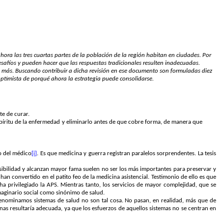
hora las tres cuartas partes de la población de la región habitan en ciudades. Por
safíos y pueden hacer que las respuestas tradicionales resulten inadecuadas.
 en más. Buscando contribuir a dicha revisión en ese documento son formuladas diez
optimista de porqué ahora la estrategia puede consolidarse.
te de curar.
píritu de la enfermedad y eliminarlo antes de que cobre forma, de manera que
o del médico
[i]
. Es que medicina y guerra registran paralelos sorprendentes. La tesis
 visibilidad y alcanzan mayor fama suelen no ser los más importantes para preservar y
han convertido en el patito feo de la medicina asistencial. Testimonio de ello es que
 privilegiado la APS. Mientras tanto, los servicios de mayor complejidad, que se
 imaginario social como sinónimo de salud.
enominamos sistemas de salud no son tal cosa. No pasan, en realidad, más que de
as resultaría adecuada, ya que los esfuerzos de aquellos sistemas no se centran en