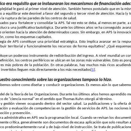
mico
era requisito que se instauraran los mecanismos de financiación ad
omplejidad le ganó al primer nivel de atención. También hemos postulado que en la misma
 a equilibrar este desnivel a favor del segundo y tercer nivel de atención.
Hacia (y t
la ruptura de las paredes de los centros de salud.
cuados para
fortalecer y consolidar la APS. Tal vez esto se deba, al menos en parte, a
lucra una justificativa tautológica.
Durante los últimos años se ha conseguido avanzar
e orienten hacia la atención de determinados casos. Sin embargo, en APS la innovació
ón, como los esquemas capitados.
tegia de APS constituye una prioridad estratégica. Esto implica avanzar en la resp
buir territorial y funcionalmente los recursos de forma equitativa? ¿Qué esquemas
stituye un poderoso instrumento de redistribución del ingreso. A nivel mundial un c
finición, los centros periféricos se ubican en las zonas más vulnerables. Esto es por
ores más pobres de la población. En otras palabras, hay muchos más ricos acudiendo
 invertidos lleguen más directamente a los más necesitados
[1]
.
uestro conocimiento sobre las organizaciones tampoco lo hizo
.
abemos sobre como diseñar y conducir organizaciones. Es menos aún lo que sabemos s
 del de
la Teoría
de las Organizaciones. Durante los últimos años hemos aprendido mu
co de "ciencia normal" en el sentido que Thomas Kuhn otorgó al término.
n y gestión vienen ocupando dentro del sector salud. La publicaciones y la oferta 
ción y evaluación de competencias en la gestión de servicios de APS, las nociones in
moción y prevención.
ra administrativa en APS sea la programación local. Cuando se revisan los documentos
ente crítica, generalmente son documentos de escasa aplicación que solo resultan ac
co predominantemente rural y de bajo nivel de instrucción. Se trata de publicaciones