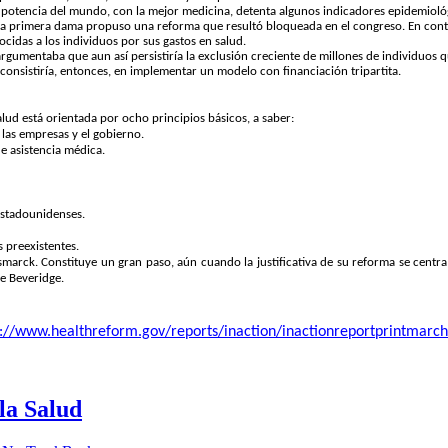
or potencia del mundo, con la mejor medicina, detenta algunos indicadores epidemioló
, la primera dama propuso una reforma que resultó bloqueada en el congreso. En contr
idas a los individuos por sus gastos en salud.
 argumentaba que aun así persistiría la
exclusión creciente de millones de individuos
q
consistiría, entonces, en implementar un
modelo con financiación tripartita
.
ud está orientada por ocho principios básicos, a saber:
 las empresas y el gobierno.
e asistencia médica.
estadounidenses.
 preexistentes.
smarck. Constituye un gran paso, aún cuando la justificativa de su reforma se centr
e Beveridge.
p://www.healthreform.gov/reports/inaction/inactionreportprintmarc
la Salud