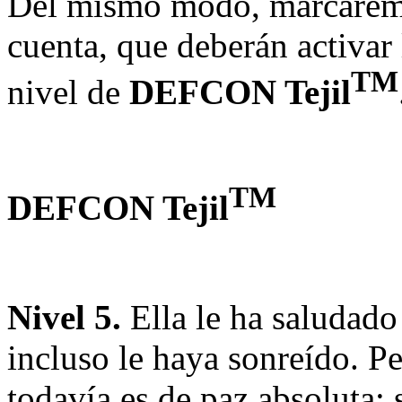
Del mismo modo, marcaremos
cuenta, que deberán activar
TM
nivel de
DEFCON Tejil
TM
DEFCON Tejil
Nivel 5.
Ella le ha saludad
incluso le haya sonreído. Pe
todavía es de paz absoluta; 