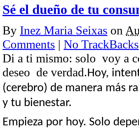
Sé el dueño de tu cons
By
Inez Maria Seixas
on
Au
Comments
|
No TrackBacks
Di a ti mismo: solo
voy a 
deseo
de verdad.
Hoy, inten
(cerebro) de manera más ra
y tu bienestar.
Empieza por hoy. Solo depe