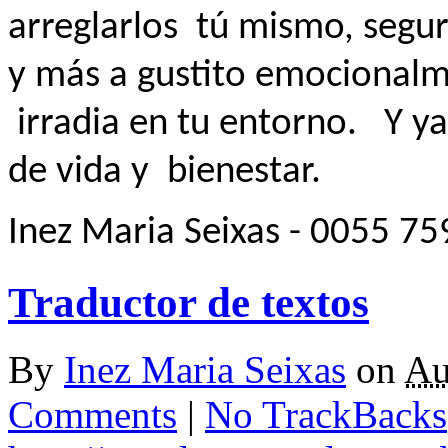
arreglarlos
tú mismo, segur
y más a gustito emocional
irradia en tu entorno.
Y ya
de vida y bienestar.
Inez Maria Seixas - 0055 7
Traductor de textos
By
Inez Maria Seixas
on
Au
Comments
|
No TrackBacks