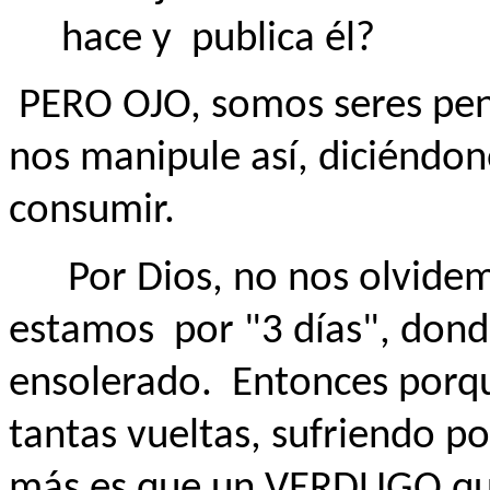
hace y
publica él?
PERO OJO, somos seres pe
nos manipule así, diciéndo
consumir.
Por Dios, no nos olvidemo
estamos
por "3 días", don
ensolerado.
Entonces porq
tantas vueltas, sufriendo p
más es que un VERDUGO que 