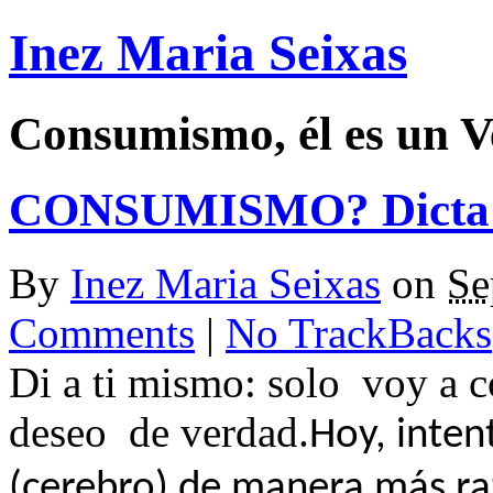
Inez Maria Seixas
Consumismo, él es un V
CONSUMISMO? Dicta t
By
Inez Maria Seixas
on
Se
Comments
|
No TrackBacks
Di a ti mismo: solo
voy a 
deseo
de verdad.
Hoy, inten
(cerebro) de manera más ra