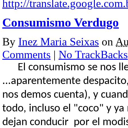
http://translate.google.com.
Consumismo Verdugo
By
Inez Maria Seixas
on
Au
Comments
|
No TrackBacks
El consumismo se nos lle
...aparentemente despacito
nos demos cuenta), y cuand
todo, incluso el "coco" y y
dejan conducir por el modis