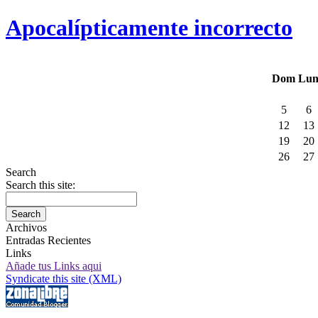
Apocalípticamente incorrecto
Dom
Lu
5
6
12
13
19
20
26
27
Search
Search this site:
Archivos
Entradas Recientes
Links
Añade tus Links aqui
Syndicate this site (XML)