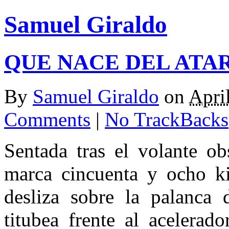
Samuel Giraldo
QUE NACE DEL ATA
By
Samuel Giraldo
on
Apri
Comments
|
No TrackBacks
Sentada tras el volante ob
marca cincuenta y ocho k
desliza sobre la palanca 
titubea frente al acelerad