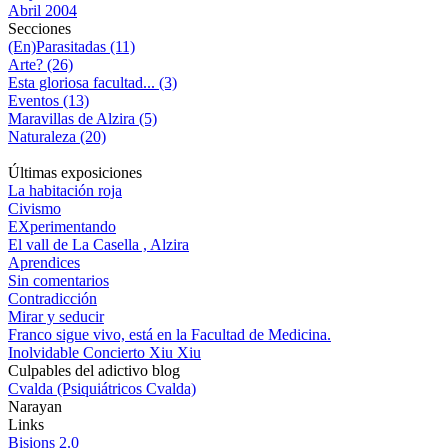
Abril 2004
Secciones
(En)Parasitadas (11)
Arte? (26)
Esta gloriosa facultad... (3)
Eventos (13)
Maravillas de Alzira (5)
Naturaleza (20)
Últimas exposiciones
La habitación roja
Civismo
EXperimentando
El vall de La Casella , Alzira
Aprendices
Sin comentarios
Contradicción
Mirar y seducir
Franco sigue vivo, está en la Facultad de Medicina.
Inolvidable Concierto Xiu Xiu
Culpables del adictivo blog
Cvalda (Psiquiátricos Cvalda)
Narayan
Links
Bisions 2.0