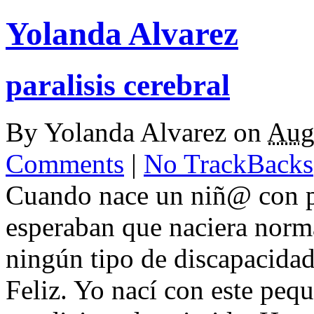
Yolanda Alvarez
paralisis cerebral
By
Yolanda Alvarez
on
Aug
Comments
|
No TrackBacks
Cuando nace un niñ@ con par
esperaban que naciera norma
ningún tipo de discapacida
Feliz. Yo nací con este pe