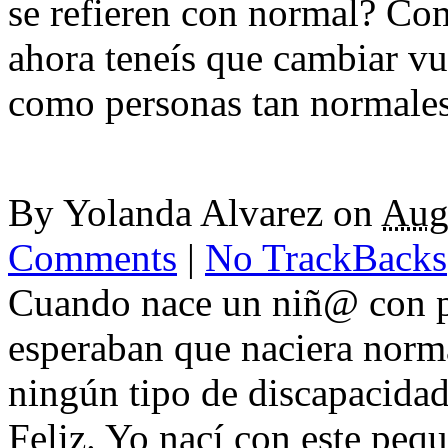
se refieren con normal? Co
ahora teneís que cambiar vu
como personas tan normale
By
Yolanda Alvarez
on
Aug
Comments
|
No TrackBacks
Cuando nace un niñ@ con par
esperaban que naciera norma
ningún tipo de discapacida
Feliz. Yo nací con este pe