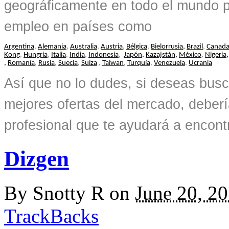
geográficamente en todo el mundo p
empleo en países como
Argentina
,
Alemania
,
Australia
,
Austria
,
Bélgica
,
Bielorrusia,
Brazil
,
Canad
Kong
,
Hungria
,
Italia
,
India
,
Indonesia
,
Japón,
Kazajstán,
México
,
Nigeria,
,
R
o
manía
,
Rusia
,
Suecia
,
Suiza
,
Taiwan
,
Turquía
,
Venezuela
,
Ucrania
Así que no lo dudes, si deseas busc
mejores ofertas del mercado, deber
profesional que te ayudará a encontr
Dizgen
By
Snotty R
on
June 20, 2
TrackBacks