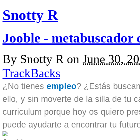
Snotty R
Jooble - metabuscador 
By
Snotty R
on
June 30, 2
TrackBacks
¿No tienes
empleo
? ¿Estás busca
ello, y sin moverte de la silla de t
curriculum porque hoy os quiero pr
puede ayudarte a encontrar tu futuro