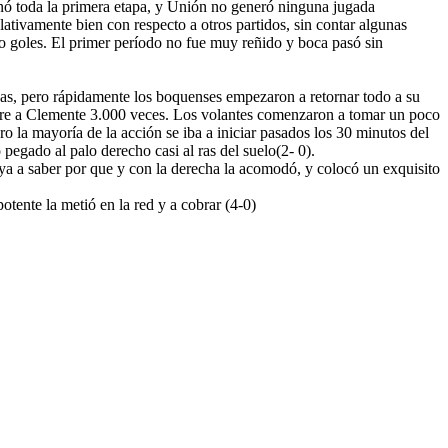
inó toda la primera etapa, y Unión no generó ninguna jugada
ativamente bien con respecto a otros partidos, sin contar algunas
o goles. El primer período no fue muy reñido y boca pasó sin
sas, pero rápidamente los boquenses empezaron a retornar todo a su
ibre a Clemente 3.000 veces. Los volantes comenzaron a tomar un poco
la mayoría de la acción se iba a iniciar pasados los 30 minutos del
gado al palo derecho casi al ras del suelo(2- 0).
a a saber por que y con la derecha la acomodó, y colocó un exquisito
tente la metió en la red y a cobrar (4-0)