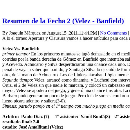
Resumen de la Fecha 2 (Velez - Banfield)
By
Joaquín Márquez
on
August 15, 2011 11:44 PM
|
No Comments
|
A lo el torneo Apertura y Clausura vamos a hacer artículos para cada u
Velez Vs. Banfield:
primer tiempo:
En los primeros minutos se jugó demasiado en el medi
corridas por la banda derecha de Gómez en Banfield que intentaba sali
y Acevedo. Achucarro y Silva desperdiciaron una chance cada uno. Desp
penal de vaya a saber que partido, y Santiago Silva lo ejecutó de for
otro, de la mano de Achucarro. Los de Liniers atacaban Lógicamente 
Segundo tiempo
: Velez arrancó como dinamita, y Luchetti con interve
Ortiz, el 2 de Velez sin que nadie lo marcara, y colocó un cabezazo en
mayor, Velez se apoderó del juego, y generó una chance tras otra. La
Barbaro pudo generar un poco de juego. Pero los de sur se acordaron 
luego picara adentro y saliera(3-0).
Síntesis: partido parejo en el 1° tiempo con mucho juego en medio ca
Arbitro: Paulo Díaz (7) 1° asistente: Yamil Bonfá(8) 2° asist
resultado final: 2-0
estadio: José Amalfitani (Velez)