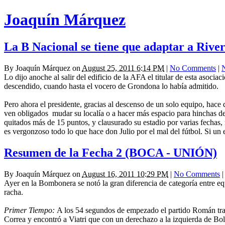
Joaquín Márquez
La B Nacional se tiene que adaptar a Rive
By
Joaquín Márquez
on
August 25, 2011 6:14 PM
|
No Comments
|
Lo dijo anoche al salir del edificio de la AFA el titular de esta aso
descendido, cuando hasta el vocero de Grondona lo había admitido.
Pero ahora el presidente, gracias al descenso de un solo equipo, hace
ven obligados mudar su localía o a hacer más espacio para hinchas d
quitados más de 15 puntos, y clausurado su estadio por varias fechas, m
es vergonzoso todo lo que hace don Julio por el mal del fútbol. Si u
Resumen de la Fecha 2 (BOCA - UNIÓN)
By
Joaquín Márquez
on
August 16, 2011 10:29 PM
|
No Comments
|
Ayer en la Bombonera se notó la gran diferencia de categoría entre eq
racha.
Primer Tiempo:
A los 54 segundos de empezado el partido Román tras 
Correa y encontró a Viatri que con un derechazo a la izquierda de Bol