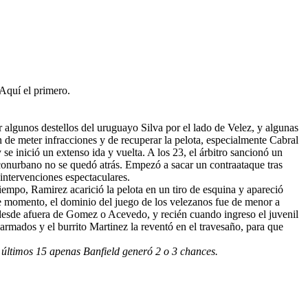
 Aquí el primero.
algunos destellos del uruguayo Silva por el lado de Velez, y algunas
 de meter infracciones y de recuperar la pelota, especialmente Cabral
e inició un extenso ida y vuelta. A los 23, el árbitro sancionó un
l conurbano no se quedó atrás. Empezó a sacar un contraataque tras
intervenciones espectaculares.
empo, Ramirez acarició la pelota en un tiro de esquina y apareció
 ese momento, el dominio del juego de los velezanos fue de menor a
 desde afuera de Gomez o Acevedo, y recién cuando ingreso el juvenil
rmados y el burrito Martinez la reventó en el travesaño, para que
s últimos 15 apenas Banfield generó 2 o 3 chances.