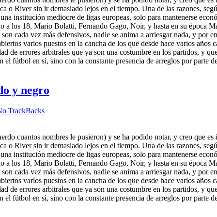
 o River sin ir demasiado lejos en el tiempo. Una de las razones, seg
 una institución mediocre de ligas europeas, solo para mantenerse econ
do a los 18, Mario Bolatti, Fernando Gago, Noir, y hasta en su época
 son cada vez más defensivos, nadie se anima a arriesgar nada, y por 
cubiertos varios puestos en la cancha de los que desde hace varios años 
tidad de errores arbitrales que ya son una costumbre en los partidos, y qu
 el fútbol en sí, sino con la constante presencia de arreglos por parte
do y negro
No TrackBacks
uerdo cuantos nombres le pusieron) y se ha podido notar, y creo que es i
 o River sin ir demasiado lejos en el tiempo. Una de las razones, seg
 una institución mediocre de ligas europeas, solo para mantenerse econ
do a los 18, Mario Bolatti, Fernando Gago, Noir, y hasta en su época
 son cada vez más defensivos, nadie se anima a arriesgar nada, y por 
cubiertos varios puestos en la cancha de los que desde hace varios años 
tidad de errores arbitrales que ya son una costumbre en los partidos, y qu
 el fútbol en sí, sino con la constante presencia de arreglos por parte