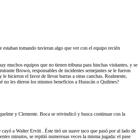
se estaban tomando tuvieran algo que ver con el equipo recién
hay muchos equipos que no tienen tribuna para hinchas visitantes, y se
irante Brown, responsables de incidentes semejantes se le fueron
 le hicieron el favor de llevar barras a otras canchas. Realmente,
qué no les dieron los mismos beneficios a Huracán o Quilmes?
Riquelme y Clemente. Boca se reivindicó y busca continuar con la
yó a Walter Erviti . Éste tiró un suave taco que pasó por al lado de
ientes minutos, se repitió numerosas veces la misma jugada: el pase