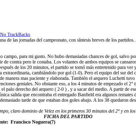
No TrackBacks
na de las jornadas del campeonato, con síntesis breves de los partidos.
o campo, para mi gusto. No hubo demasiadas chances de gol, salvo por 
r de contra pero le costaba. Los volantes de ambos equipos se cansaron
ués de los 20 minutos, el partido se tornó más entretenido para ver y s
ma extraordinaria, cambiándolo por gol (1-0). Pero el equipo del sur de
de manera mas paciente y elaborada. También el arquero Luchetti tuvo 
nciones geniales. No obstante eso, a los 4 minutos de empezado el 2° ti
 el palo derecho del arquero ( 2-0 ) , y a sacar del medio. A partir de
 única salida que encontraba el entregado Banfield era algunos remates
demasiado tarde de que estaban dos goles abajo. A los 38 quedaron desa
mpo, claro dominio de Velez en los primeros 30 minutos del 2° y en lo
FICHA DEL PARTIDO
ente: Francisco Noguera(7)