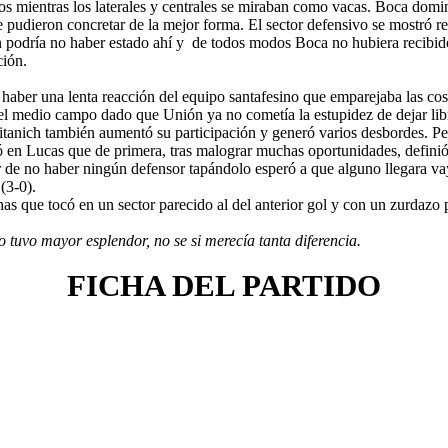
ros mientras los laterales y centrales se miraban como vacas. Boca dom
pudieron concretar de la mejor forma. El sector defensivo se mostró rel
n podría no haber estado ahí y de todos modos Boca no hubiera recibid
ción.
haber una lenta reacción del equipo santafesino que emparejaba las co
n el medio campo dado que Unión ya no cometía la estupidez de dejar l
ich también aumentó su participación y generó varios desbordes. Pero 
 Lucas que de primera, tras malograr muchas oportunidades, definió pe
 de no haber ningún defensor tapándolo esperó a que alguno llegara vay
(3-0).
 que tocó en un sector parecido al del anterior gol y con un zurdazo po
o tuvo mayor esplendor, no se si merecía tanta diferencia.
FICHA DEL PARTIDO