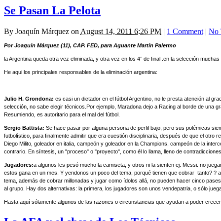
Se Pasan La Pelota
By
Joaquín Márquez
on
August 14, 2011 6:26 PM
|
1 Comment
|
No 
Por Joaquín Márquez (11), CAP. FED, para Aguante Martín Palermo
la Argentina queda otra vez eliminada, y otra vez en los 4° de final .en la selección much
He aqui los principales responsables de la eliminación argentina:
Julio H. Grondona:
es casi un dictador en el fútbol Argentino, no le presta atención al
selección, no sabe elegir técnicos.Por ejemplo, Maradona dejo a Racing al borde de una g
Resumiendo, es autoritario para el mal del fútbol.
Sergio Battista:
Se hace pasar por alguna persona de perfil bajo, pero sus polémicas sie
futbolístico, para finalmente admitir que era cuestión disciplinaria, después de que el ot
Diego Milito, goleador en italia, campeón y goleador en la Champions, campeón de la interc
contrario. En síntesis, un "proceso" o "proyecto", como él lo llama, lleno de contradicciones
Jugadores:
a algunos les pesó mucho la camiseta, y otros ni la sienten ej. Messi. no ju
estos gana en un mes. Y yendonos un poco del tema, porqué tienen que cobrar tanto? ? aca
tema, además de cobrar millonadas y jugar como ídolos allá, no pueden hacer cinco pases y
al grupo. Hay dos alternativas: la primera, los jugadores son unos vendepatria, o sólo jue
Hasta aquí sólamente algunos de las razones o circunstancias que ayudan a poder creee