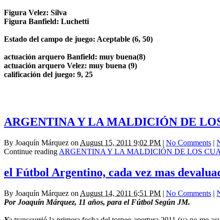
Figura Velez: Silva
Figura Banfield: Luchetti
Estado del campo de juego: Aceptable (6, 50)
actuación arquero Banfield: muy buena(8)
actuación arquero Velez: muy buena (9)
calificación del juego: 9, 25
ARGENTINA Y LA MALDICIÓN DE LO
By
Joaquín Márquez
on
August 15, 2011 9:02 PM
|
No Comments
|
Continue reading
ARGENTINA Y LA MALDICIÓN DE LOS CU
el Fútbol Argentino, cada vez mas devalua
By
Joaquín Márquez
on
August 14, 2011 6:51 PM
|
No Comments
|
Por Joaquín Márquez, 11 años, para el Fútbol Según JM.
Y
a transcurrió la primera fecha del torneo apertura 2011 (ya no me ac