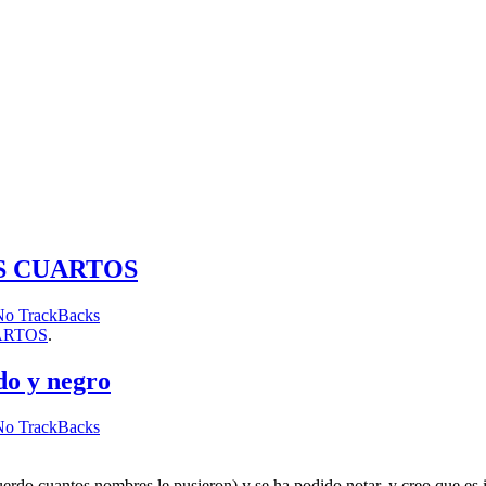
S CUARTOS
No TrackBacks
ARTOS
.
do y negro
No TrackBacks
uerdo cuantos nombres le pusieron) y se ha podido notar, y creo que es i