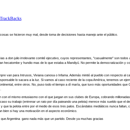
TrackBacks
as cosas se hicieron muy mal, desde toma de decisiones hasta manejo ante el público.
 gracias a don julio irrelevante comité ejecutivo, cuyos representantes, "casualmente" son t
ran hecatombe y hundio mas de lo que estaba a Mandiyú. No permite la democratización y con
mpre van para Intrusos, Viviana canosa o Infama. Además mintió al pueblo con respecto al c
ro responsable lo sacara a la luz. Si vamos al caso reciente de la copa América, tenemos un e
ontinental, entre otros. No, puso todo el tiempo a dí maría, que tuvo más oportunidades que 
.
egan con el mismo entusiasmo con el que juegan en sus clubes de Europa, cobrando millonadas
so su trabajo (entrenar un rato por día pateando una pelota) merece más sueldo que el de u
 que la pelota entre por el medio de esos tres palos. Escándalos mediáticos nunca faltan, 
gan bien si hay una motivación en el aspecto económico.
r que Argentina gano nada más que un partido. Desde ya muchas gracias