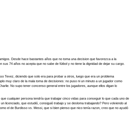
odos amigos. Desde hace bastantes años que no toma una decision que favorezca a la
 sus 74 años no acepta que no sabe de fútbol y no tiene la dignidad de dejar su cargo.
aso Tevez, diciendo que solo era para probar a otros, luego que era un problema
jemplo muy claro de la mala toma de decisiones: no puso ni un minuto a un jugador como
Charlie. No supo tener concenso general entre los jugadores, aunque ellos digan lo
 que cualquier persona tendría que trabajar cinco vidas para conseguir lo que cada uno de
n licenciado, que estudió, consiguió trabajo y se desloma trabajando? Pero volviendo al
como el de Burdisso vs. Messi, que si bien pienso que nico tenía razon, creo que no ayudó