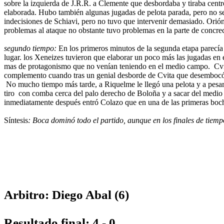
sobre la izquierda de J.R.R. a Clemente que desbordaba y tiraba cent
elaborada. Hubo también algunas jugadas de pelota parada, pero no se 
indecisiones de Schiavi, pero no tuvo que intervenir demasiado. Orió
problemas al ataque no obstante tuvo problemas en la parte de concre
segundo tiempo:
En los primeros minutos de la segunda etapa parecía 
lugar. los Xeneizes tuvieron que elaborar un poco más las jugadas e
mas de protagonismo que no venían teniendo en el medio campo. Cvitan
complemento cuando tras un genial desborde de Cvita que desembocó en
No mucho tiempo más tarde, a Riquelme le llegó una pelota y a pesar
tiro con comba cerca del palo derecho de Boloña y a sacar del medio 
inmediatamente después entró Colazo que en una de las primeras bochas
Síntesis
: Boca dominó todo el partido, aunque en los finales de tiemp
A
rbitro: Diego Abal (6)
Resultado final: 4 - 0