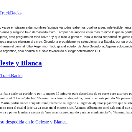
TrackBacks
uipo ya se empiezan a dar nombres(aunque ya todos sabemos cual va a ser, indefectiblemente,
 años y ninguno tuvo demasiado éxito. Tampoco le importa en lo más mínimo lo que la gente p
ente, éste preguntó en tono altivo : "y que dice la gente?". toda la mesa respondió "
la gente 
 mesa grande eligieran al virrey, Grondona probablemente seleccionaría a Sabella, por su pro
arían el bien al fútbol Argentino. Todo gira alrededor de Julio Grondona. Alguien solo puede 
 argentino, solo analiza si el sale favorecido al elegir determinado D.T.
leste y Blanca
TrackBacks
, iba a darle un partido, o por lo menos 15 minutos para despedirse de su corto pero glorioso pas
nutos, el "Checho",declaró:"Palermo va a tener su despedida, pero no en este partido.Me parece i
to Martín podria haber ocupado tranquilamente su lugar,o el lugar de algunos jugadores que se s
iempo para el cual el loco ya va estar sin el mismo nivel.Ademas, Albania no es el país con el qu
ue va a poner la misma excusa de "nos estamos preparando para las eliminatorias" o "Palermo hace
su despedida en le Celeste y Blanca
.