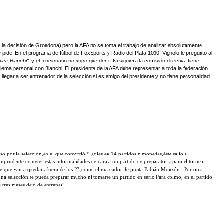
 la decisión de Grondona) pero la AFA no se toma el trabajo de analizar absolutamente
ide. En el programa de fútbol de FoxSports y Radio del Plata 1030, Vignolo le pregunto al
dice Bianchi"
y el funcionario no supo que decir. Ni siquiera la comisión directiva tiene
blema personal con Bianchi. El presidente de la AFA debe representar a toda la federación
llegar a ser entrenador de la selección si es amigo del presidente y no tiene personalidad
o por la selección,en el que convirtió 9 goles en 14 partidos y monedas,éste salio a
mprudente cometer estas informalidades de cara a un partido de preparatoria para el torneo
abe que van a quedar afuera de los 23,como el marcador de punta Fabián Monzón . Por otra
e una selección se pueda preparar mucho ni tomarse un partido en serio.Para colmo, en el partido
 tres meses dejó de entrenar".