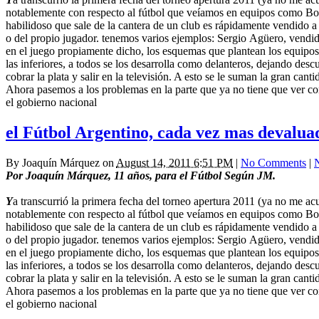
notablemente con respecto al fútbol que veíamos en equipos como Boca
habilidoso que sale de la cantera de un club es rápidamente vendido a
o del propio jugador. tenemos varios ejemplos: Sergio Agüero, vendi
en el juego propiamente dicho, los esquemas que plantean los equipos
las inferiores, a todos se los desarrolla como delanteros, dejando des
cobrar la plata y salir en la televisión. A esto se le suman la gran can
Ahora pasemos a los problemas en la parte que ya no tiene que ver con
el gobierno nacional
el Fútbol Argentino, cada vez mas devalua
By
Joaquín Márquez
on
August 14, 2011 6:51 PM
|
No Comments
|
Por Joaquín Márquez, 11 años, para el Fútbol Según JM.
Y
a transcurrió la primera fecha del torneo apertura 2011 (ya no me ac
notablemente con respecto al fútbol que veíamos en equipos como Boca
habilidoso que sale de la cantera de un club es rápidamente vendido a
o del propio jugador. tenemos varios ejemplos: Sergio Agüero, vendi
en el juego propiamente dicho, los esquemas que plantean los equipos
las inferiores, a todos se los desarrolla como delanteros, dejando des
cobrar la plata y salir en la televisión. A esto se le suman la gran can
Ahora pasemos a los problemas en la parte que ya no tiene que ver con
el gobierno nacional