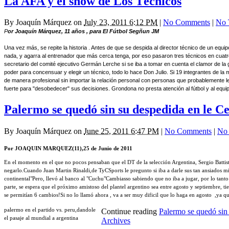
La AFA y el show de Los Técnicos
By
Joaquín Márquez
on
July 23, 2011 6:12 PM
|
No Comments
|
No 
P
or Joaquín Márquez, 11 años , para El Fútbol Segñun JM
Una vez más, se repite la historia . Antes de que se despida al director técnico de un eq
nada, y agarra al entrenador que más cerca tenga, por eso pasaron tres técnicos en cuatro
secretario del comité ejecutivo Germán Lerche si se iba a tomar en cuenta el clamor de la g
poder para concensuar y elegir un técnico, todo lo hace Don Julio. Si 19 integrantes de la
de manera profesional sin importar la relación personal con personas que probablemente le h
fuerte para "desobedecer" sus decisiones. Grondona no presta atención al fútbol y al equipo
Palermo se quedó sin su despedida en le Ce
By
Joaquín Márquez
on
June 25, 2011 6:47 PM
|
No Comments
|
No 
Por JOAQUIN MARQUEZ(11),25 de Junio de 2011
En el momento en el que no pocos pensaban que el DT de la selección Argentina, Sergio Battista
negarlo.Cuando Juan Martin Rinaldi,de TyCSports le pregunto si iba a darle sus tan ansiados mi
continental"Pero, llevó al banco al "Cuchu"Cambiasso sabiendo que no iba a jugar, por lo tan
parte, se espera que el próximo amistoso del plantel argentino sea entre agosto y septiembre, t
se permitían 6 cambios!Si no lo llamó ahora , va a ser muy dificil que lo haga en agosto ,ya q
palermo en el partido vs. peru,dandole
Continue reading
Palermo se quedó sin 
el pasaje al mundial a argentina
Archives