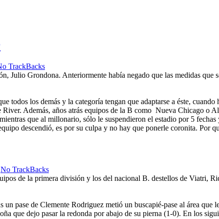
r
No TrackBacks
ciación, Julio Grondona. Anteriormente había negado que las medidas que 
 que todos los demás y la categoría tengan que adaptarse a éste, cuando 
e River. Además, años atrás equipos de la B como Nueva Chicago o Alm
ientras que al millonario, sólo le suspendieron el estadio por 5 fechas y
n equipo descendió, es por su culpa y no hay que ponerle coronita. Por 
No TrackBacks
uipos de la primera división y los del nacional B. destellos de Viatri, 
un pase de Clemente Rodriguez metió un buscapié-pase al área que le ca
oña que dejo pasar la redonda por abajo de su pierna (1-0). En los sigu