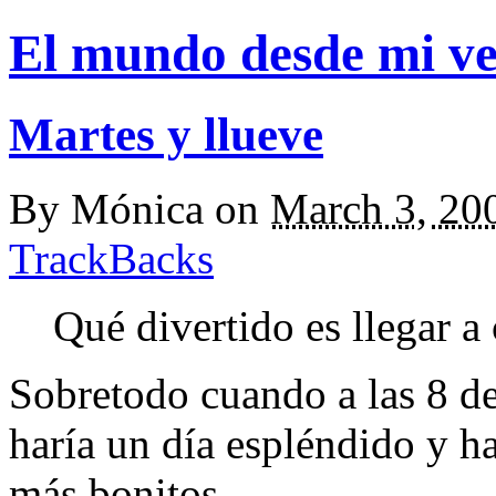
El mundo desde mi v
Martes y llueve
By
Mónica
on
March 3, 20
TrackBacks
Qué divertido es llegar 
Sobretodo cuando a las 8 d
haría un día espléndido y h
más bonitos...