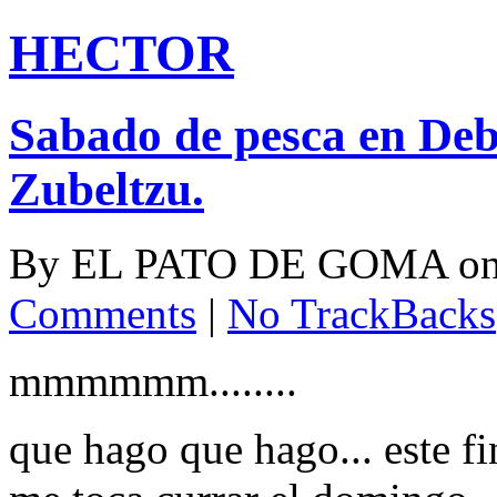
HECTOR
Sabado de pesca en Deba
Zubeltzu.
By
EL PATO DE GOMA
o
Comments
|
No TrackBacks
mmmmmm........
que hago que hago... este f