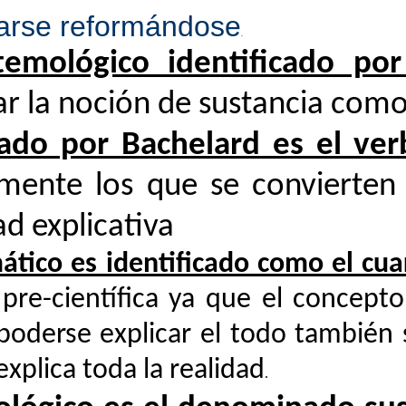
rmarse reformándose
.
temológico identificado po
ar la noción de sustancia como
icado por
Bachelard
es el ver
namente los que se convierten
d explicativa
ático es identificado como el cu
re-científica ya que el concepto 
l poderse explicar el todo tambi
explica toda la realidad
.