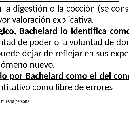
la digestión o la cocción (se co
or valoración explicativa
.
gico,
Bachelard
lo identifica como
untad de poder o la voluntad de do
puede dejar de reflejar en sus exp
enómeno nuevo
.
ado por
Bachelard
como el del cono
titativo como libre de errores
.
 nuestra persona.