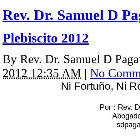
Rev. Dr. Samuel D P
Plebiscito 2012
By
Rev. Dr. Samuel D Pag
2012 12:35 AM
|
No Comm
Ni Fortuño, Ni R
Por : Rev. 
Abogado
sdpag