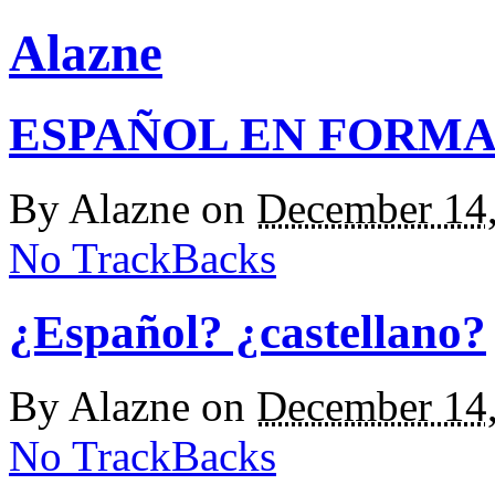
Alazne
ESPAÑOL EN FORM
By
Alazne
on
December 14
No TrackBacks
¿Español? ¿castellano?
By
Alazne
on
December 14
No TrackBacks